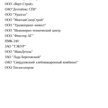
ООО «Верт-Строй»
ОАО"Делтабокс СПб"
ООО "Уралгаз"
ООО "МонтажСпецСтрой"
ООО "Уралкопринг-инвест"
ООО "Инженерно-технический центр
ООО "Фенстер-АГ"
ПМК-240
ЗАО "ТЭКУР"
ООО "МашДеталь"
ЗАО "Лада Березовский"
ОАО "Свердловский хлебомакаронный комбинат"
ООО Теплогазпром