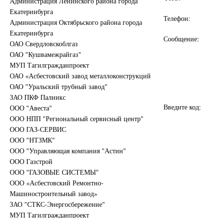
Администрация Ленинского района города
Екатеринбурга
Телефон:
Администрация Октябрьского района города
Екатеринбурга
Сообщение:
ОАО Свердловскоблгаз
ОАО "Кушвамежрайгаз"
МУП Тагилгражданпроект
ОАО «Асбестовский завод металлоконструкций
ОАО "Уральский трубный завод"
ЗАО ПКФ Палникс
Введите код:
ООО "Авеста"
ООО НПП "Региональный сервисный центр"
ООО ГАЗ-СЕРВИС
ООО "НТЗМК"
ООО "Управляющая компания "Астин"
ООО Газстрой
ООО "ГАЗОВЫЕ СИСТЕМЫ"
ООО «Асбестовский Ремонтно-
Машиностроительный завод»
ЗАО "СТКС-Энергосбережение"
МУП Тагилгражданпроект